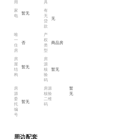
用
具
家
有
暂无
电
无
无
贷
款
唯
产
一
权
否
商品房
住
类
房
型
房
房
屋
源
暂无
结
核
暂无
构
验
码
房
房源
暂
源
核验
无
委
二维
暂无
托
码
编
号
周边配套