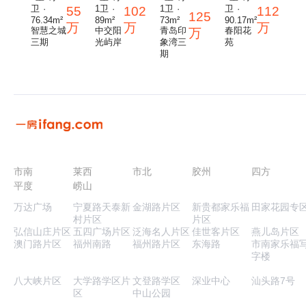
卫 ·
1卫 ·
1卫 ·
卫 ·
55
102
112
125
76.34m²
89m²
73m²
90.17m²
万
万
万
智慧之城
中交阳
青岛印
春阳花
万
三期
光屿岸
象湾三
苑
期
市南
莱西
市北
胶州
四方
平度
崂山
万达广场
宁夏路天泰新
金湖路片区
新贵都家乐福
田家花园专
村片区
片区
弘信山庄片区
五四广场片区
泛海名人片区
佳世客片区
燕儿岛片区
澳门路片区
福州南路
福州路片区
东海路
市南家乐福
字楼
八大峡片区
大学路学区片
文登路学区
深业中心
汕头路7号
区
中山公园