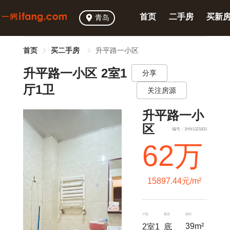
首页
二手房
买新
青岛
首页
买二手房
升平路一小区
升平路一小区 2室1
分享
厅1卫
关注房源
升平路一小
区
编号：1HN1321831
62万
15897.44元/m²
户型
楼层
面积
39m²
2室1
底