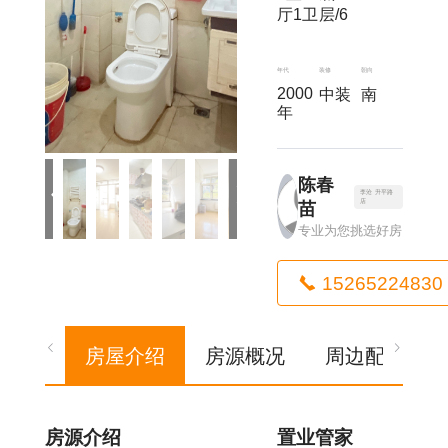
厅1卫
层/6
年代
装修
朝向
2000
中装
南
年
陈春
李沧 升平路
店
苗
专业为您挑选好房
15265224830
房屋介绍
房源概况
周边配套
房源介绍
置业管家