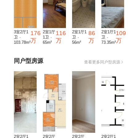
3室2厅1
2室1厅
2室1厅1
2室1厅1
176
116
86
109
卫 ·
1卫 ·
卫 ·
卫 ·
万
万
万
万
103.78m²
65m²
56m²
73.35m²
同户型房源
查看更多同户型房源
2室2厅1
2室2厅
2室2厅
2室2厅1