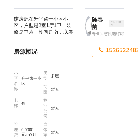
该房源在升平路一小区小
陈春
李沧 升平路
区，户型是2室1厅1卫，装
店
苗
修是中装，朝向是南，底层
专业为您挑选好房
152652248
房源概况
小
类
多层
区
升平路一小
型
名
区
商
称
暂无
圈
电
物
有
梯
业
暂无
公
司
管
自
理
带
0.0000
暂无
元/m²/月
费
家