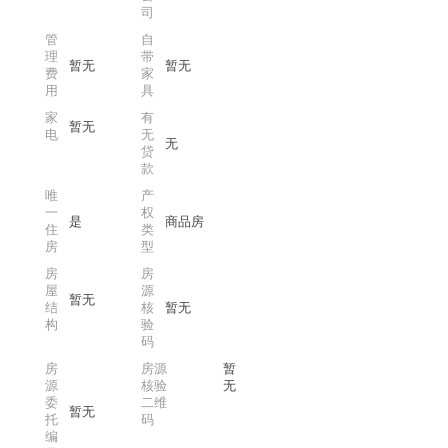
司
管
自
理
带
暂无
暂无
费
家
用
具
家
有
暂无
电
无
无
贷
款
唯
产
一
权
是
商品房
住
类
房
型
房
房
屋
源
暂无
结
核
暂无
构
验
码
房
房源
暂
源
核验
无
委
二维
暂无
托
码
编