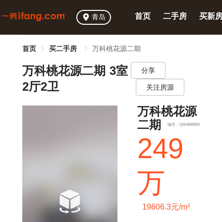
首页
二手房
买新
青岛
首页
买二手房
万科桃花源二期
万科桃花源二期 3室
分享
2厅2卫
关注房源
万科桃花源
二期
编号：QM4899956
249
万
19606.3元/m²