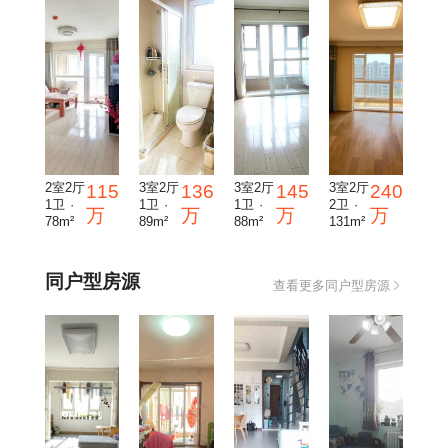
2室2厅
3室2厅
3室2厅
3室2厅
115
136
145
240
1卫 ·
1卫 ·
1卫 ·
2卫 ·
万
万
万
万
78m²
89m²
88m²
131m²
同户型房源
查看更多同户型房源