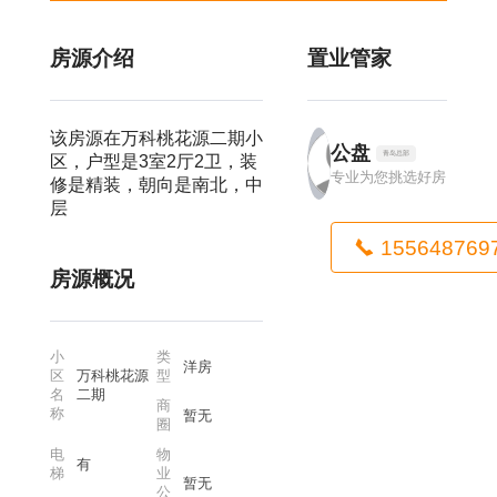
房源介绍
置业管家
该房源在万科桃花源二期小
公盘
青岛总部
区，户型是3室2厅2卫，装
专业为您挑选好房
修是精装，朝向是南北，中
层
155648769
房源概况
小
类
洋房
区
万科桃花源
型
名
二期
商
称
暂无
圈
电
物
有
梯
业
暂无
公