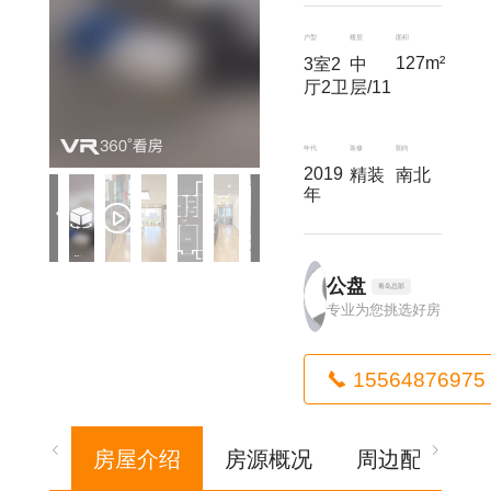
户型
楼层
面积
127m²
3室2
中
厅2卫
层/11
年代
装修
朝向
2019
精装
南北
年
公盘
青岛总部
专业为您挑选好房
15564876975
房屋介绍
房源概况
周边配套