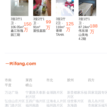
3室2厅1
3室2厅1
3室2厅
3室1厅1
99
125
卫 ·
卫 ·
2卫 ·
卫 ·
150
188
万
106.05m²
91m²
110m²
87.24m²
万
万
鑫江玫瑰
茵悦嘉园
青啤
伟东湖
万
园三期
TAHA
山美地
4.2期
市南
莱西
市北
胶州
四方
平度
崂山
万达广场
宁夏路天泰新
金湖路片区
新贵都家乐福
田家花园专
村片区
片区
弘信山庄片区
五四广场片区
泛海名人片区
佳世客片区
燕儿岛片区
澳门路片区
福州南路
福州路片区
东海路
市南家乐福